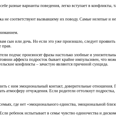
а себе разные варианты поведения, легко вступает в конфликты,
тка не соответствуют вызвавшему их поводу. Самые нелепые и н
ониманием.
вам сын или дочь. Но если это уже произошло, следует проявит
е прав.
тели подчас произносят фразы настолько злобные и унизительны
стоянии аффекта подросток бывает крайне импульсивен, что мож
ительские конфликты – зачастую являются причиной суицида.
нить с ним эмоциональный контакт, доверительные отношения. 
авать атмосферу отчуждения. Если родители оттолкнут подростка,
 семьях, где нет «эмоционального единства, эмоциональной близ
 Если ребенок испытывает в семье чувство одиночества и диско