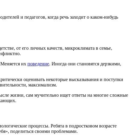
одителей и педагогов, когда речь заходит о каком-нибудь
етстве, от его личных качеств, микроклимата в семье,
онфликтно.
. Меняется их
поведение
. Иногда они становятся дерзкими,
 критически оценивать некоторые высказывания и поступки
твительности, максимализм.
мысле жизни, сам мучительно ищет ответы на многие сложные
ужающих.
ологические процессы. Ребята в подростковом возрасте
ебя», поделиться своими проблемами.