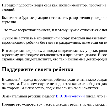
Нередко подросток ведет себя как экспериментатор, пробует н
эмоций.
Бывает, что бурные реакции несогласия, раздражения у подрос
серьезно.
Это тоже возрастная примета, и к этому нужно относиться с п
Лучше не вступать в конфликт или ссору, который навязывают 
взрослеющего ребенка без гнева и раздражения, даже если он н
Выговаривая подростку, а иногда выкрикивая ему упреки, роди
взрослому необходимо остановиться и прекратить диалог. В со
странах мира свидетельствует, что так называемые детско-род
Поддержите своего ребенка
В сложный период взросления ребенка родителям важно сохра
человеком. Ни в коем случае не надо из-за каких-то обид созд
на стороне. И неизвестно, под чьим влиянием он окажется.
Замечательный русский педагог
В.В. Зеньковский
писал, что в
Именно это «сиротство» часто приводит ребят в группу риска.