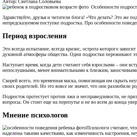
Автор:
Светлана Соловьева
Особенности подрост
Здравствуйте, друзья и читатели блога! «Что делать? Это же п
непредсказуемом поступке подростка. Про особенности поведен
Период взросления
Это всегда испытание, всегда кризис, острота которого зависит
духовной атмосферы общества. Одни подростки переживают эт
Наступает время, когда дети считают себя взрослыми – они вс
непослушными, менее внимательными к близким, заносчивым
Скорей всего, это временная маска, помогающая им скрыть неу
своих родителей. Но это вовсе не значит, что они разлюбили 
Подросток протестует против лжи и несправедливости, не при
вопросы. Он стоит еще на перепутье и не во всем до конца у
Мнение психологов
Психологи считают, что
наделены такими качествами, как изменчивость настроения, не