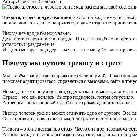
Автор:
Светлана Соловьева
Тревога, стресс и чувство вины
часто приходят вместе – тихо
останавливаются, тело напряжено, и даже отдых не приносит п
Иногда всё вроде бы нормально.
Дела идут, снаружи всё в порядке. Но где-то глубоко остаётся о
усталость и раздражение.
И где-то между «надо держаться» и «я не могу больше» прячетс
Почему мы путаем тревогу и стресс
Мы живём в мире, где напряжение стало нормой. Люди привыкли
помогает адаптироваться, справляться с вызовами, быть в тонус
Но когда стресс не уходит, когда день заканчивается, а внутрен
Стресс – это как всплеск: быстро поднялось, потом отпустило.
А тревога – как фоновый гул. Она не громкая, но постоянная.
Иногда человек уже не может отличить одно от другого. Всё сл
Сон становится поверхностным, тело реагирует усталостью, в 
Тревога – это не всегда про страх. Часто она про невозможност
А когда ожидание становится фоном жизни, мозг просто не уме