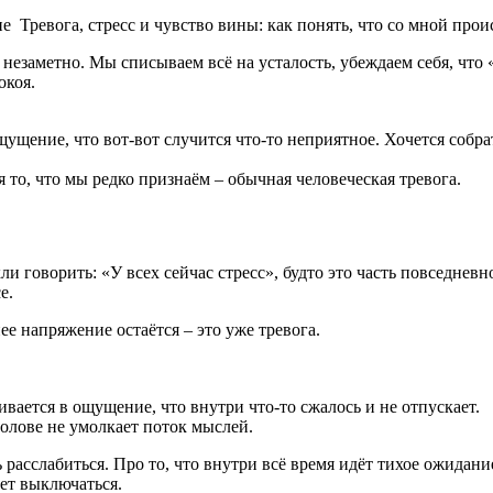
Тревога, стресс и чувство вины: как понять, что со мной прои
, незаметно. Мы списываем всё на усталость, убеждаем себя, что
окоя.
щущение, что вот-вот случится что-то неприятное. Хочется собрат
я то, что мы редко признаём – обычная человеческая тревога.
 говорить: «У всех сейчас стресс», будто это часть повседневн
е.
нее напряжение остаётся – это уже тревога.
ивается в ощущение, что внутри что-то сжалось и не отпускает.
голове не умолкает поток мыслей.
ь расслабиться. Про то, что внутри всё время идёт тихое ожидани
ет выключаться.