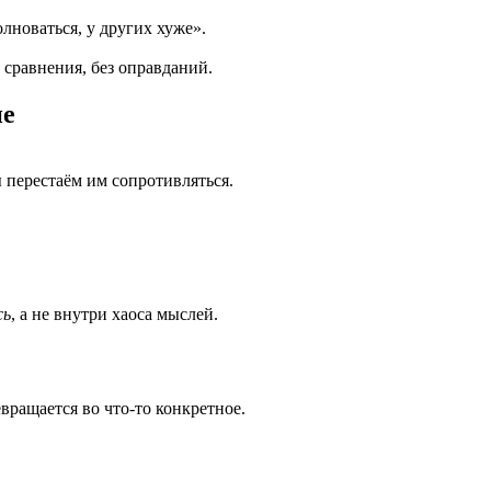
лноваться, у других хуже».
 сравнения, без оправданий.
ие
ы перестаём им сопротивляться.
сь
, а не внутри хаоса мыслей.
вращается во что-то конкретное.